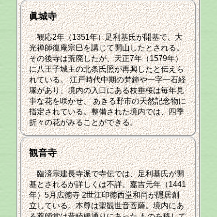
眞城寺
観応2年（1351年）足利基氏が開基で、大
光禅師復庵宗巳を講じて開山したとされる。
その後寺は荒廃したが、天正7年（1579年）
に八王子城主の北条氏照が再興したと伝えら
れている。 江戸時代中期の梵鐘や一字一石経
塚があり、境内の入口にある枝垂桜は毎年見
事な花を咲かせ、 あきる野市の天然記念物に
指定されている。整備された境内では、四季
折々の花がみることができる。
観音寺
臨済宗建長寺派で寺伝では、足利基氏が開
基とされるが詳しくは不詳。嘉吉元年（1441
年）5月広徳寺 2世江印徳西堂和尚が隠居創
立している。本尊は聖観世音菩薩。境内にあ
る薬師堂は昔睦橋通りにあった ものを移して