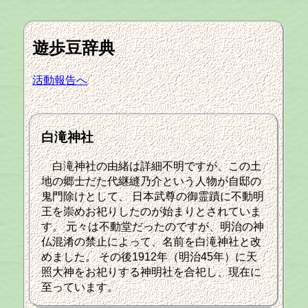
遊歩豆辞典
活動報告へ
白滝神社
白滝神社の由緒は詳細不明ですが、この土
地の郷士だた代継縫乃介という人物が自邸の
鬼門除けとして、 日本武尊の御霊蹟に不動明
王を崇めお祀りしたのが始まりとされていま
す。 元々は不動堂だったのですが、明治の神
仏混淆の禁止によって、名前を白滝神社と改
めました。 その後1912年（明治45年）に天
照大神をお祀りする神明社を合祀し、現在に
至っています。