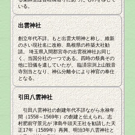
いる。
出雲神社
創立年代不詳。もと出雲大明神と称し、維新
のさい現社名に改称、島根県の杵築大社勧
請。 埼玉県入間郡宮寺の出雲祝神社お同じ
く、当国分社の一つである。四時の祭典その
他に旧儀を遺していたが、 臨済宗渕上山観音
寺別当となり、神仏分離令により神官の奉仕
となる。
引田八雲神社
引田八雲神社の創建年代不詳ながら永禄年
間（1558～1569年）の創建と伝えられ、志
村肥前守景元が 津島牛頭天王社を勧請した天
正17年（1589年）再興、明治3年八雲神社と