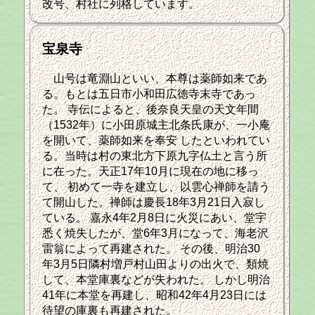
改号、村社に列格しています。
宝泉寺
山号は竜淵山といい、本尊は薬師如来であ
る。もとは五日市小和田広徳寺末寺であっ
た。 寺伝によると、後奈良天皇の天文年間
（1532年）に小田原城主北条氏康が、一小庵
を開いて、薬師如来を奉安 したといわれてい
る。当時は村の東北方下原九字仏土と言う所
に在った。天正17年10月に現在の地に移っ
て、 初めて一寺を建立し、以雲心禅師を請う
て開山した。禅師は慶長18年3月21日入寂し
ている。 嘉永4年2月8日に火災にあい、堂宇
悉く焼失したが、堂6年3月になって、海老沢
雷翁によって再建された。 その後、明治30
年3月5日隣村増戸村山田よりの出火で、類焼
して、本堂庫裏などが失われた。 しかし明治
41年に本堂を再建し、昭和42年4月23日には
待望の庫裏も再建された。